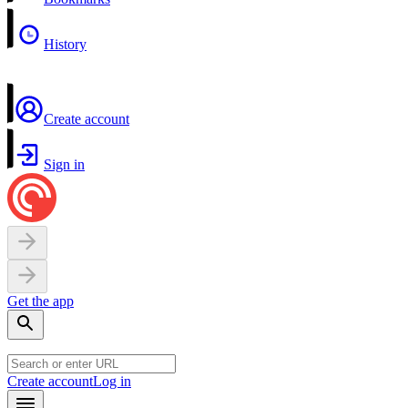
History
Create account
Sign in
Get the app
Create account
Log in