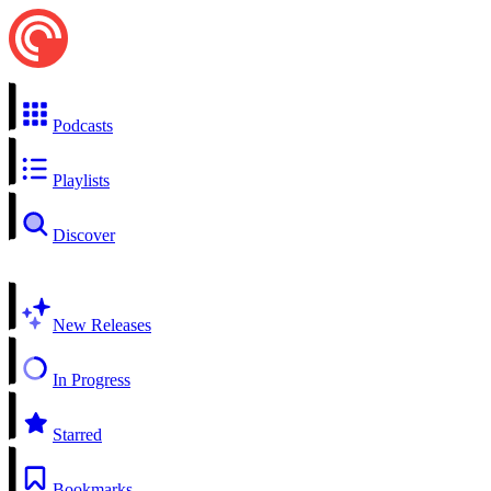
Podcasts
Playlists
Discover
New Releases
In Progress
Starred
Bookmarks