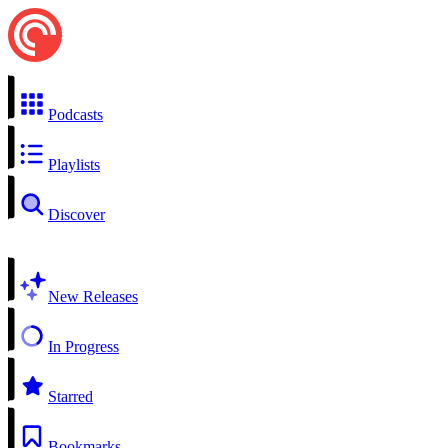
Podcasts
Playlists
Discover
New Releases
In Progress
Starred
Bookmarks