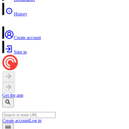
History
Create account
Sign in
Get the app
Create account
Log in