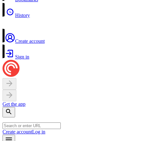
History
Create account
Sign in
Get the app
Create account
Log in