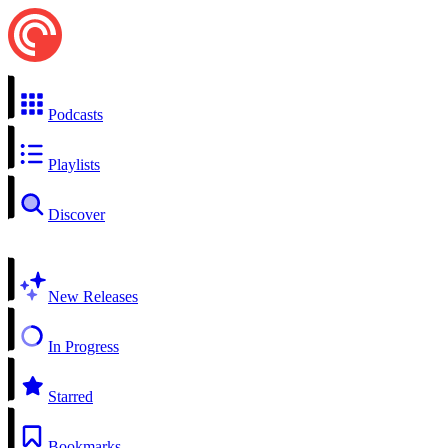
Podcasts
Playlists
Discover
New Releases
In Progress
Starred
Bookmarks