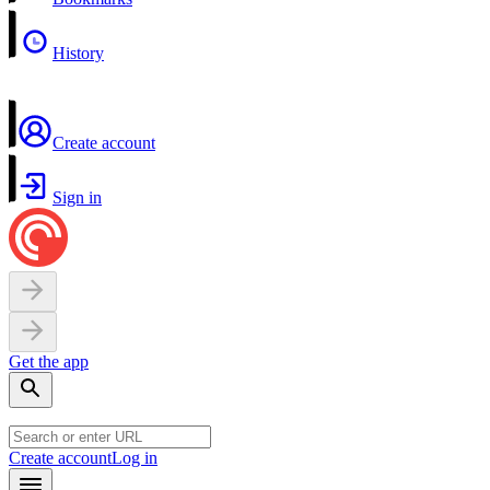
History
Create account
Sign in
Get the app
Create account
Log in