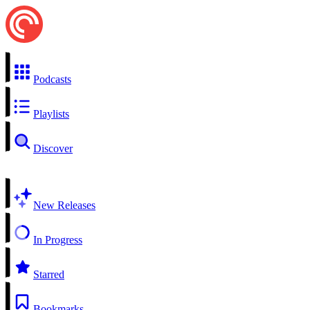
Podcasts
Playlists
Discover
New Releases
In Progress
Starred
Bookmarks