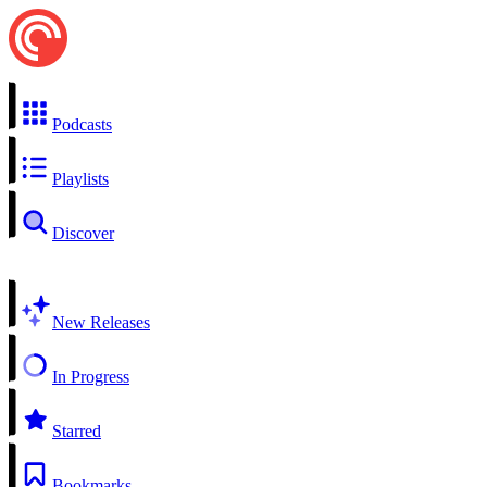
Podcasts
Playlists
Discover
New Releases
In Progress
Starred
Bookmarks