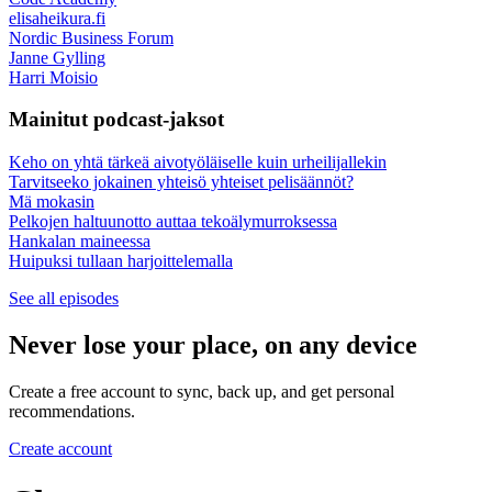
elisaheikura.fi
Nordic Business Forum
Janne Gylling
Harri Moisio
Mainitut podcast-jaksot
Keho on yhtä tärkeä aivotyöläiselle kuin urheilijallekin
Tarvitseeko jokainen yhteisö yhteiset pelisäännöt?
Mä mokasin
Pelkojen haltuunotto auttaa tekoälymurroksessa
Hankalan maineessa
Huipuksi tullaan harjoittelemalla
See all episodes
Never lose your place, on any device
Create a free account to sync, back up, and get personal
recommendations.
Create account