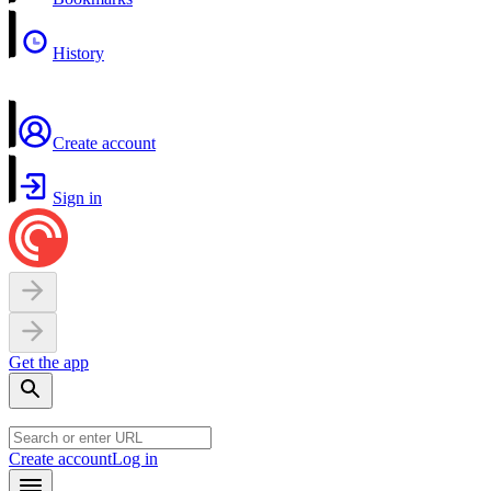
History
Create account
Sign in
Get the app
Create account
Log in