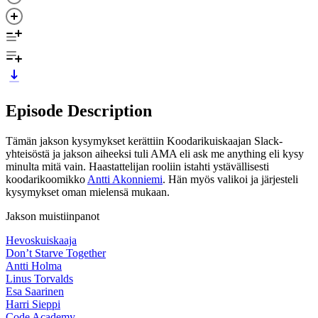
Episode Description
Tämän jakson kysymykset kerättiin Koodarikuiskaajan Slack-
yhteisöstä ja jakson aiheeksi tuli AMA eli ask me anything eli kysy
minulta mitä vain. Haastattelijan rooliin istahti ystävällisesti
koodarikoomikko
Antti Akonniemi
. Hän myös valikoi ja järjesteli
kysymykset oman mielensä mukaan.
Jakson muistiinpanot
Hevoskuiskaaja
Don’t Starve Together
Antti Holma
Linus Torvalds
Esa Saarinen
Harri Sieppi
Code Academy