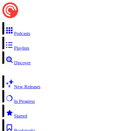
Podcasts
Playlists
Discover
New Releases
In Progress
Starred
Bookmarks