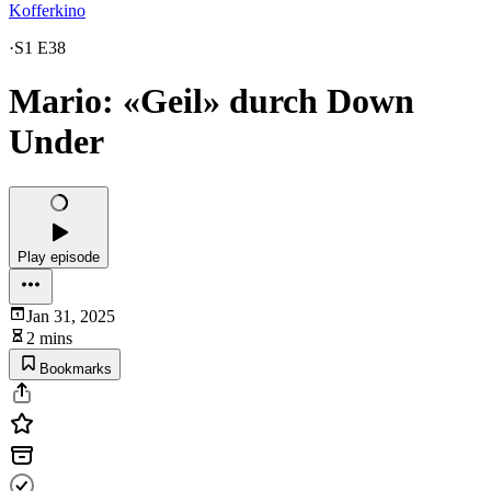
Kofferkino
·
S1 E38
Mario: «Geil» durch Down
Under
Play episode
Jan 31, 2025
2 mins
Bookmarks