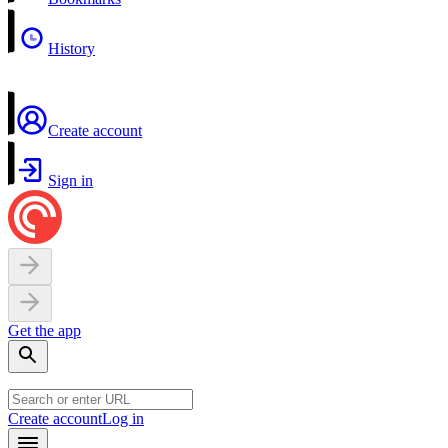
History
Create account
Sign in
Get the app
Create account
Log in