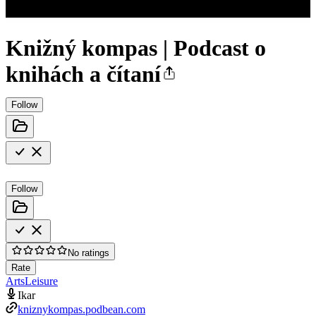
Knižný kompas | Podcast o
knihách a čítaní
Follow
Follow
No ratings
Rate
Arts
Leisure
Ikar
kniznykompas.podbean.com