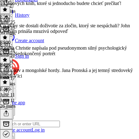
10 júnových kníh, ktoré si jednoducho budete chcieť prečítať!
July 2
28 mins
History
E502
·
E501
June 25
Čo ak by ste dostali doživotie za zločin, ktorý ste nespáchali? John
June 25
Grisham prináša mrazivú odpoveď
39 mins
Create account
E500
E501
·
Agatha Christie napísala pod pseudonymom silný psychologický
June 21
román Nedokončený portrét
June 21
Sign in
5 mins
E499
E500
·
Láska, krv a mongolské hordy. Jana Pronská a jej temný stredoveký
June 17
príbeh Vlci
June 17
11 mins
E499
·
June 11
June 11
Get the app
26 mins
Create account
Log in