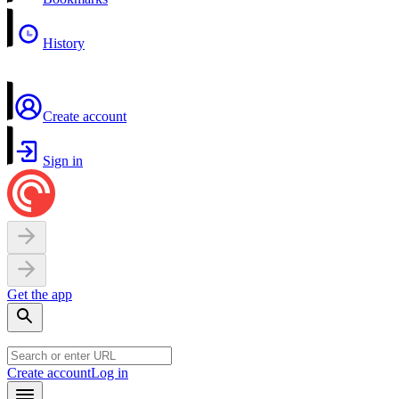
History
Create account
Sign in
Get the app
Create account
Log in