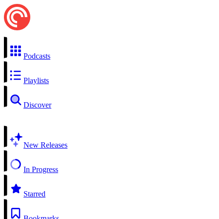
Podcasts
Playlists
Discover
New Releases
In Progress
Starred
Bookmarks