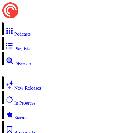
Podcasts
Playlists
Discover
New Releases
In Progress
Starred
Bookmarks