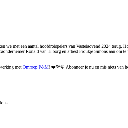
ken we met een aantal hoofdrolspelers van Vastelaovend 2024 terug. Hoe 
ndernemer Ronald van Tilborg en artiest Froukje Simons aan om te ver
werking met
⁠Omroep P&M⁠
! ❤️💛💚 Abonneer je nu en mis niets van het
ions.