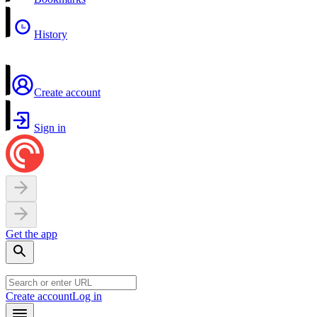
History
Create account
Sign in
Get the app
Create account
Log in