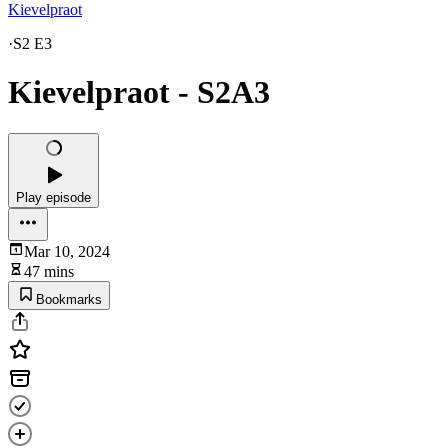
Kievelpraot
·
S2 E3
Kievelpraot - S2A3
Play episode
Mar 10, 2024
47 mins
Bookmarks