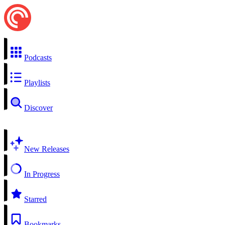
Podcasts
Playlists
Discover
New Releases
In Progress
Starred
Bookmarks