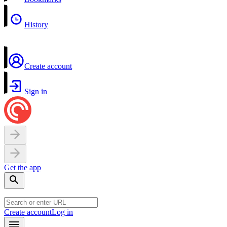
History
Create account
Sign in
Get the app
Create account
Log in