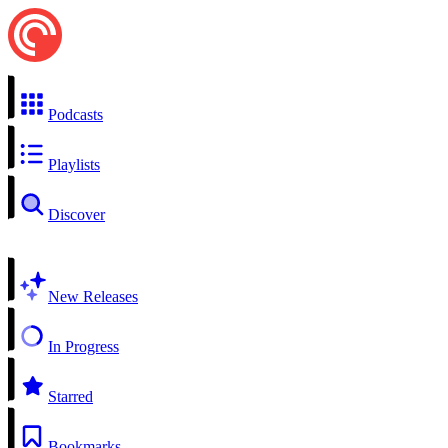
Podcasts
Playlists
Discover
New Releases
In Progress
Starred
Bookmarks