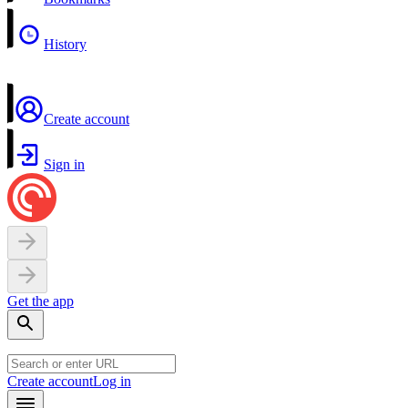
History
Create account
Sign in
Get the app
Create account
Log in