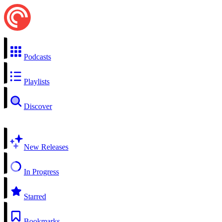
Podcasts
Playlists
Discover
New Releases
In Progress
Starred
Bookmarks