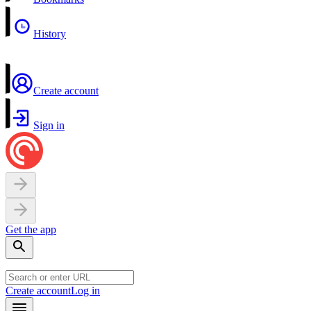
History
Create account
Sign in
Get the app
Create account
Log in