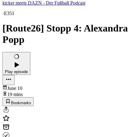
kicker meets DAZN - Der Fußball Podcast
·
E351
[Route26] Stopp 4: Alexandra
Popp
Play episode
June 10
19 mins
Bookmarks