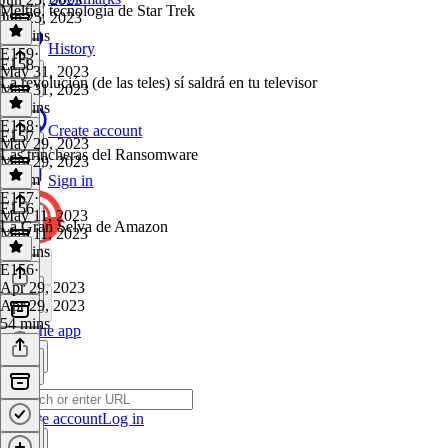
Meltio, tecnología de Star Trek
Jun 25, 2023
37 mins
History
E159
·
E158
May 31, 2023
La revolución (de las teles) sí saldrá en tu televisor
May 31, 2023
37 mins
E158
·
Create account
E157
May 29, 2023
Las trincheras del Ransomware
May 29, 2023
1h 4m
Sign in
E157
·
E156
May 11, 2023
La Gran Selva de Amazon
May 11, 2023
46 mins
E156
·
Apr 29, 2023
Apr 29, 2023
54 mins
Get the app
Create account
Log in