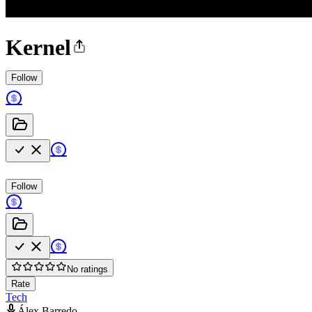
Kernel
Follow
Follow
No ratings
Rate
Tech
Álex Barredo