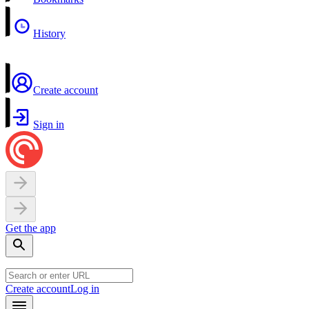
History
Create account
Sign in
Get the app
Create account
Log in