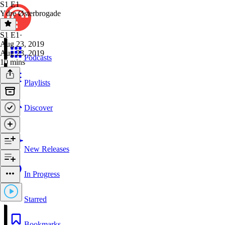
S1 E1
Ydre Østerbrogade
S1 E1
·
Aug 23, 2019
Aug 23, 2019
Podcasts
10 mins
Playlists
Discover
New Releases
In Progress
Starred
Bookmarks