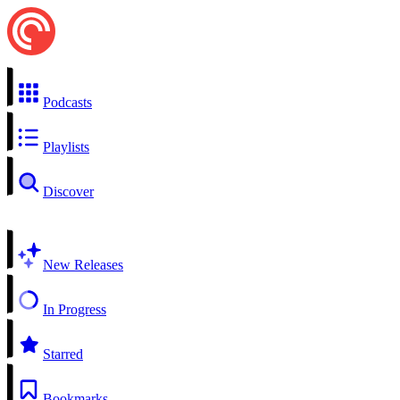
Podcasts
Playlists
Discover
New Releases
In Progress
Starred
Bookmarks