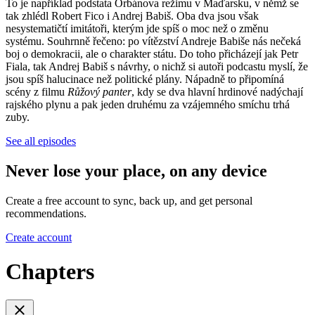
To je například podstata Orbánova režimu v Maďarsku, v němž se
tak zhlédl Robert Fico i Andrej Babiš. Oba dva jsou však
nesystematičtí imitátoři, kterým jde spíš o moc než o změnu
systému. Souhrnně řečeno: po vítězství Andreje Babiše nás nečeká
boj o demokracii, ale o charakter státu. Do toho přicházejí jak Petr
Fiala, tak Andrej Babiš s návrhy, o nichž si autoři podcastu myslí, že
jsou spíš halucinace než politické plány. Nápadně to připomíná
scény z filmu
Růžový panter
, kdy se dva hlavní hrdinové nadýchají
rajského plynu a pak jeden druhému za vzájemného smíchu trhá
zuby.
See all episodes
Never lose your place, on any device
Create a free account to sync, back up, and get personal
recommendations.
Create account
Chapters