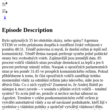
Episode Description
Bylo uplynulých 35 let obdobím zkázy, nebo spásy? Agentura
STEM ve svém průzkumu dospěla k rozdělení české veřejnosti v
poměru 48:31. Téměř polovina si myslí, že dnešní režim je lepší než
komunistický. Téměř třetina naopak preferuje systém jedné politické
strany bez svobodných voleb. Zajímavější jsou jemnější data. 85
procent voličů vládních stran považuje demokracii za lepší a jen 6
procent preferuje minulý režim. Naopak u opozičních parlamentních
stran je ten poměr 31:45 ve prospěch komunistického režimu. Pokud
přihlédneme k tomu, že část opozičních voličů zaměňuje kritiku
momentální vlády za odmítání režimu jako takového, stále jsou to
děsivá čísla. Co z nich vyplývá? Znamená to, že Andrej Babiš po
nástupu k moci zavede – v souladu s přáním svých voličů – totalitní
systém? To zcela jistě ne, protože si nechce nechat sáhnout na
Agrofert. Trendem v celém postkomunistickém světě ovšem je
vytvářet autoritativní vlády a na ně navázané podnikatele, kteří žijí v
symbióze s vládními politiky a společně vytvářejí vládnoucí třídu.