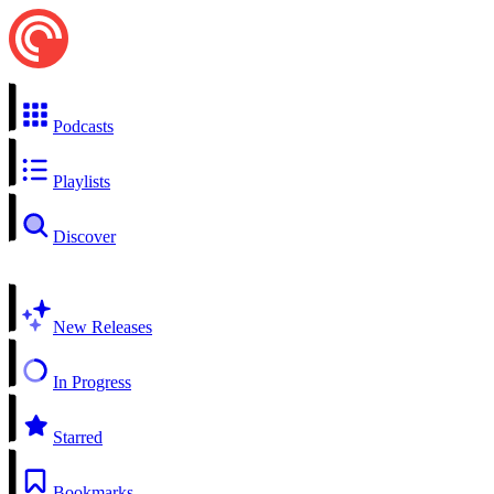
Podcasts
Playlists
Discover
New Releases
In Progress
Starred
Bookmarks