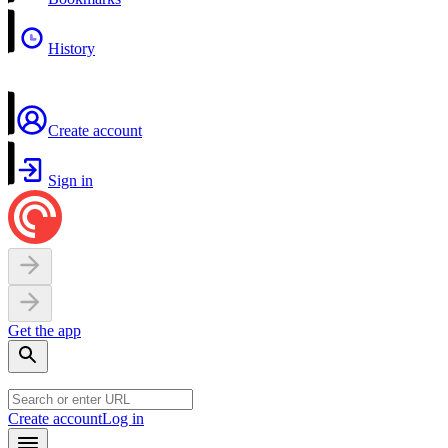
History
Create account
Sign in
Get the app
Create account
Log in