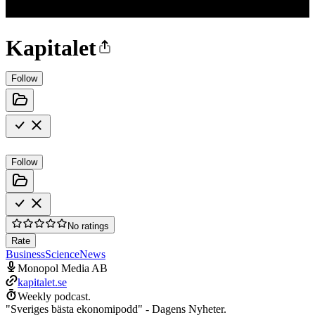
Kapitalet
Follow
Follow
No ratings
Rate
Business
Science
News
Monopol Media AB
kapitalet.se
Weekly podcast.
"Sveriges bästa ekonomipodd" - Dagens Nyheter.