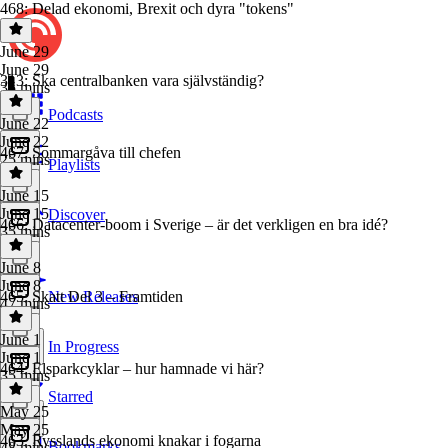
468: Delad ekonomi, Brexit och dyra "tokens"
June 29
June 29
313: Ska centralbanken vara självständig?
35 mins
Podcasts
June 22
June 22
467: Sommargåva till chefen
25 mins
Playlists
June 15
June 15
Discover
466: Datacenter-boom i Sverige – är det verkligen en bra idé?
35 mins
June 8
June 8
465: Skatt Del 3 – Framtiden
New Releases
47 mins
June 1
In Progress
June 1
464: Elsparkcyklar – hur hamnade vi här?
35 mins
Starred
May 25
May 25
463. Rysslands ekonomi knakar i fogarna
Bookmarks
48 mins