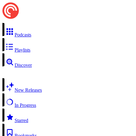
Podcasts
Playlists
Discover
New Releases
In Progress
Starred
Bookmarks