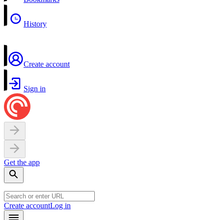
History
Create account
Sign in
Get the app
Create account
Log in