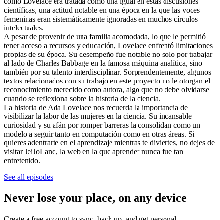
cómo Lovelace era tratada como una igual en estas discusiones
científicas, una actitud notable en una época en la que las voces
femeninas eran sistemáticamente ignoradas en muchos círculos
intelectuales.
A pesar de provenir de una familia acomodada, lo que le permitió
tener acceso a recursos y educación, Lovelace enfrentó limitaciones
propias de su época. Su desempeño fue notable no solo por trabajar
al lado de Charles Babbage en la famosa máquina analítica, sino
también por su talento interdisciplinar. Sorprendentemente, algunos
textos relacionados con su trabajo en este proyecto no le otorgan el
reconocimiento merecido como autora, algo que no debe olvidarse
cuando se reflexiona sobre la historia de la ciencia.
La historia de Ada Lovelace nos recuerda la importancia de
visibilizar la labor de las mujeres en la ciencia. Su incansable
curiosidad y su afán por romper barreras la consolidan como un
modelo a seguir tanto en computación como en otras áreas. Si
quieres adentrarte en el aprendizaje mientras te diviertes, no dejes de
visitar JeiJoLand, la web en la que aprender nunca fue tan
entretenido.
See all episodes
Never lose your place, on any device
Create a free account to sync, back up, and get personal