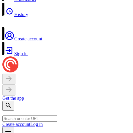
History
Create account
Sign in
Get the app
Create account
Log in