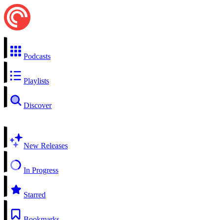
Podcasts
Playlists
Discover
New Releases
In Progress
Starred
Bookmarks