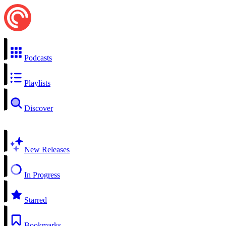
Podcasts
Playlists
Discover
New Releases
In Progress
Starred
Bookmarks