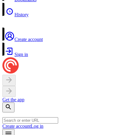
History
Create account
Sign in
Get the app
Create account
Log in