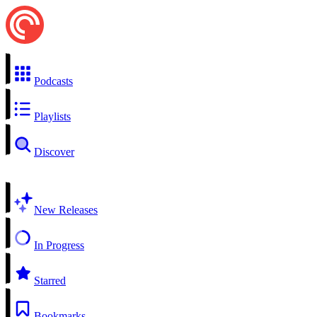
Podcasts
Playlists
Discover
New Releases
In Progress
Starred
Bookmarks