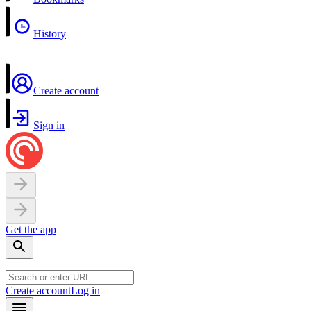
History
Create account
Sign in
Get the app
Create account
Log in