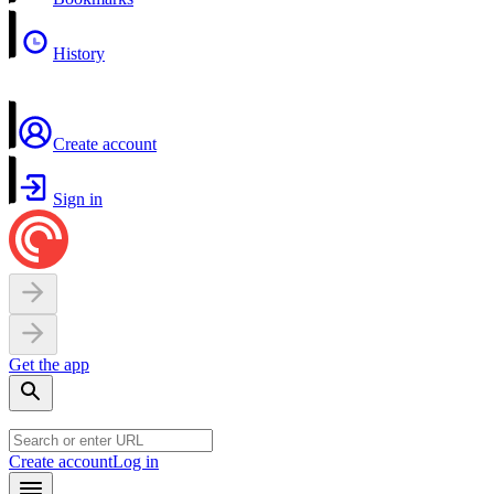
History
Create account
Sign in
Get the app
Create account
Log in