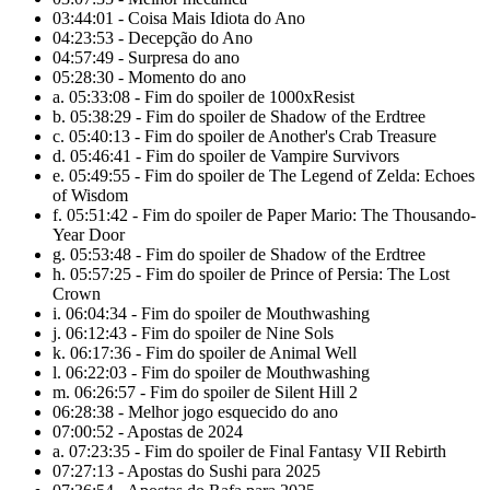
03:44:01 - Coisa Mais Idiota do Ano
04:23:53 - Decepção do Ano
04:57:49 - Surpresa do ano
05:28:30 - Momento do ano
a. 05:33:08 - Fim do spoiler de 1000xResist
b. 05:38:29 - Fim do spoiler de Shadow of the Erdtree
c. 05:40:13 - Fim do spoiler de Another's Crab Treasure
d. 05:46:41 - Fim do spoiler de Vampire Survivors
e. 05:49:55 - Fim do spoiler de The Legend of Zelda: Echoes
of Wisdom
f. 05:51:42 - Fim do spoiler de Paper Mario: The Thousando-
Year Door
g. 05:53:48 - Fim do spoiler de Shadow of the Erdtree
h. 05:57:25 - Fim do spoiler de Prince of Persia: The Lost
Crown
i. 06:04:34 - Fim do spoiler de Mouthwashing
j. 06:12:43 - Fim do spoiler de Nine Sols
k. 06:17:36 - Fim do spoiler de Animal Well
l. 06:22:03 - Fim do spoiler de Mouthwashing
m. 06:26:57 - Fim do spoiler de Silent Hill 2
06:28:38 - Melhor jogo esquecido do ano
07:00:52 - Apostas de 2024
a. 07:23:35 - Fim do spoiler de Final Fantasy VII Rebirth
07:27:13 - Apostas do Sushi para 2025