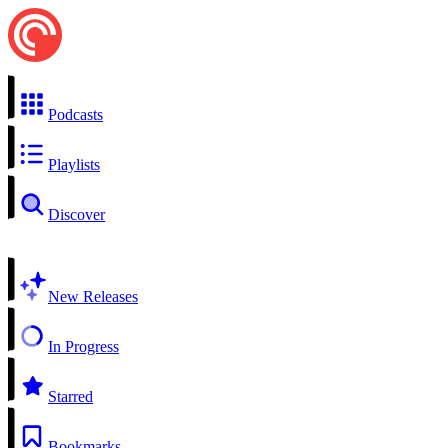
Podcasts
Playlists
Discover
New Releases
In Progress
Starred
Bookmarks