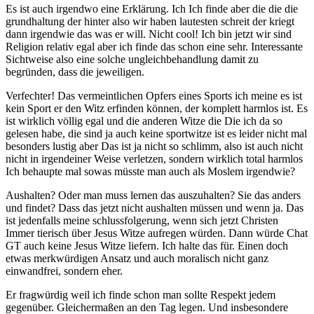
Es ist auch irgendwo eine Erklärung. Ich Ich finde aber die die die
grundhaltung der hinter also wir haben lautesten schreit der kriegt
dann irgendwie das was er will. Nicht cool! Ich bin jetzt wir sind
Religion relativ egal aber ich finde das schon eine sehr. Interessante
Sichtweise also eine solche ungleichbehandlung damit zu
begründen, dass die jeweiligen.
Verfechter! Das vermeintlichen Opfers eines Sports ich meine es ist
kein Sport er den Witz erfinden können, der komplett harmlos ist. Es
ist wirklich völlig egal und die anderen Witze die Die ich da so
gelesen habe, die sind ja auch keine sportwitze ist es leider nicht mal
besonders lustig aber Das ist ja nicht so schlimm, also ist auch nicht
nicht in irgendeiner Weise verletzen, sondern wirklich total harmlos
Ich behaupte mal sowas müsste man auch als Moslem irgendwie?
Aushalten? Oder man muss lernen das auszuhalten? Sie das anders
und findet? Dass das jetzt nicht aushalten müssen und wenn ja. Das
ist jedenfalls meine schlussfolgerung, wenn sich jetzt Christen
Immer tierisch über Jesus Witze aufregen würden. Dann würde Chat
GT auch keine Jesus Witze liefern. Ich halte das für. Einen doch
etwas merkwürdigen Ansatz und auch moralisch nicht ganz
einwandfrei, sondern eher.
Er fragwürdig weil ich finde schon man sollte Respekt jedem
gegenüber. Gleichermaßen an den Tag legen. Und insbesondere