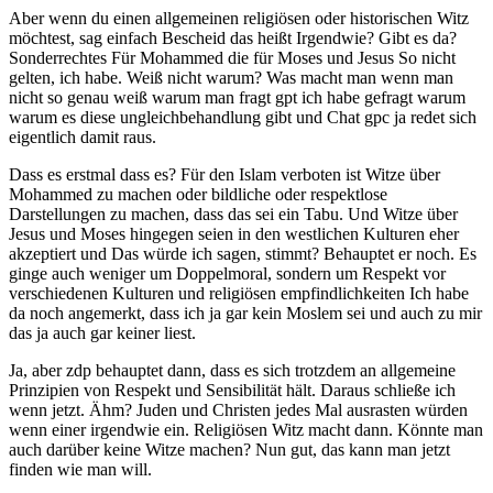
Aber wenn du einen allgemeinen religiösen oder historischen Witz
möchtest, sag einfach Bescheid das heißt Irgendwie? Gibt es da?
Sonderrechtes Für Mohammed die für Moses und Jesus So nicht
gelten, ich habe. Weiß nicht warum? Was macht man wenn man
nicht so genau weiß warum man fragt gpt ich habe gefragt warum
warum es diese ungleichbehandlung gibt und Chat gpc ja redet sich
eigentlich damit raus.
Dass es erstmal dass es? Für den Islam verboten ist Witze über
Mohammed zu machen oder bildliche oder respektlose
Darstellungen zu machen, dass das sei ein Tabu. Und Witze über
Jesus und Moses hingegen seien in den westlichen Kulturen eher
akzeptiert und Das würde ich sagen, stimmt? Behauptet er noch. Es
ginge auch weniger um Doppelmoral, sondern um Respekt vor
verschiedenen Kulturen und religiösen empfindlichkeiten Ich habe
da noch angemerkt, dass ich ja gar kein Moslem sei und auch zu mir
das ja auch gar keiner liest.
Ja, aber zdp behauptet dann, dass es sich trotzdem an allgemeine
Prinzipien von Respekt und Sensibilität hält. Daraus schließe ich
wenn jetzt. Ähm? Juden und Christen jedes Mal ausrasten würden
wenn einer irgendwie ein. Religiösen Witz macht dann. Könnte man
auch darüber keine Witze machen? Nun gut, das kann man jetzt
finden wie man will.