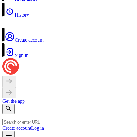
History
Create account
Sign in
Get the app
Create account
Log in