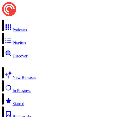
Podcasts
Playlists
Discover
New Releases
In Progress
Starred
Bookmarks