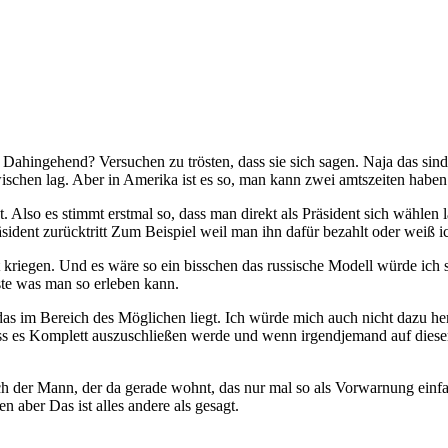
 Dahingehend? Versuchen zu trösten, dass sie sich sagen. Naja das sind 
chen lag. Aber in Amerika ist es so, man kann zwei amtszeiten haben
cht. Also es stimmt erstmal so, dass man direkt als Präsident sich wäh
ident zurücktritt Zum Beispiel weil man ihn dafür bezahlt oder weiß i
t kriegen. Und es wäre so ein bisschen das russische Modell würde ich
teste was man so erleben kann.
 das im Bereich des Möglichen liegt. Ich würde mich auch nicht dazu h
n, dass es Komplett auszuschließen werde und wenn irgendjemand auf die
ch der Mann, der da gerade wohnt, das nur mal so als Vorwarnung einfa
n aber Das ist alles andere als gesagt.