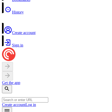
History
Create account
Sign in
Get the app
Create account
Log in