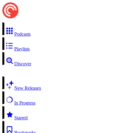
Podcasts
Playlists
Discover
New Releases
In Progress
Starred
Bookmarks