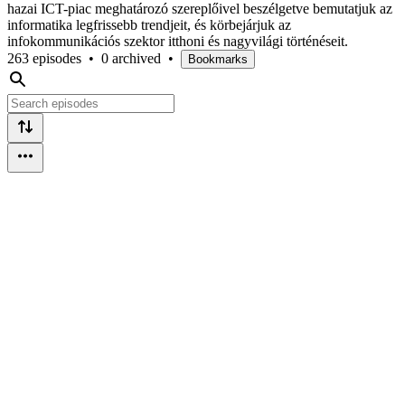
hazai ICT-piac meghatározó szereplőivel beszélgetve bemutatjuk az
informatika legfrissebb trendjeit, és körbejárjuk az
infokommunikációs szektor itthoni és nagyvilági történéseit.
263 episodes
•
0 archived
•
Bookmarks