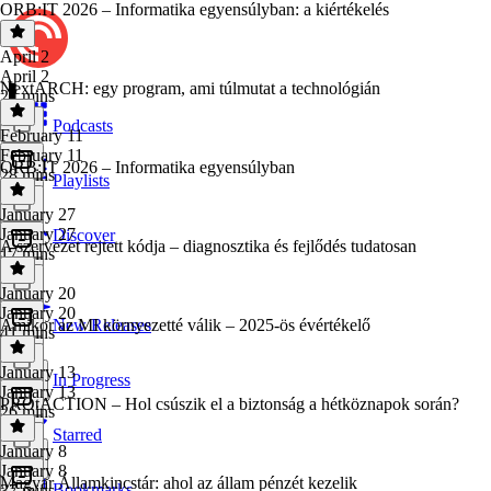
ORB:IT 2026 – Informatika egyensúlyban: a kiértékelés
April 2
April 2
NextARCH: egy program, ami túlmutat a technológián
27 mins
Podcasts
February 11
February 11
ORB:IT 2026 – Informatika egyensúlyban
28 mins
Playlists
January 27
January 27
Discover
A szervezet rejtett kódja – diagnosztika és fejlődés tudatosan
17 mins
January 20
January 20
Amikor az MI környezetté válik – 2025-ös évértékelő
New Releases
41 mins
January 13
In Progress
January 13
PROtACTION – Hol csúszik el a biztonság a hétköznapok során?
26 mins
Starred
January 8
January 8
Magyar Államkincstár: ahol az állam pénzét kezelik
Bookmarks
37 mins