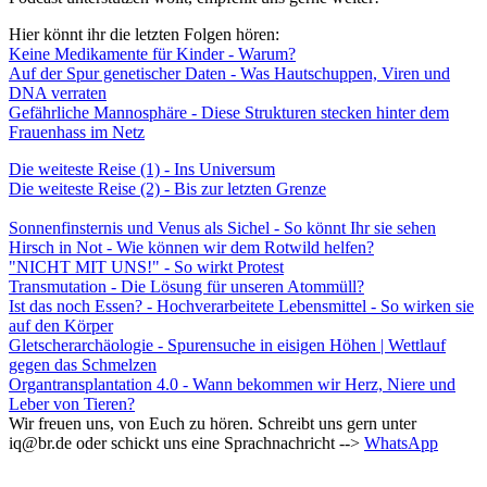
Hier könnt ihr die letzten Folgen hören:
Keine Medikamente für Kinder - Warum?
Auf der Spur genetischer Daten - Was Hautschuppen, Viren und
DNA verraten
Gefährliche Mannosphäre - Diese Strukturen stecken hinter dem
Frauenhass im Netz
Die weiteste Reise (1) - Ins Universum
Die weiteste Reise (2) - Bis zur letzten Grenze
Sonnenfinsternis und Venus als Sichel - So könnt Ihr sie sehen
Hirsch in Not - Wie können wir dem Rotwild helfen?
"NICHT MIT UNS!" - So wirkt Protest
Transmutation - Die Lösung für unseren Atommüll?
Ist das noch Essen? - Hochverarbeitete Lebensmittel - So wirken sie
auf den Körper
Gletscherarchäologie - Spurensuche in eisigen Höhen | Wettlauf
gegen das Schmelzen
Organtransplantation 4.0 - Wann bekommen wir Herz, Niere und
Leber von Tieren?
Wir freuen uns, von Euch zu hören. Schreibt uns gern unter
iq@br.de oder schickt uns eine Sprachnachricht -->
WhatsApp