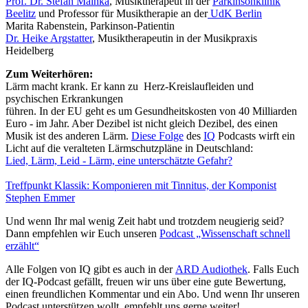
Prof. Dr. Stefan Mainka
, Musiktherapeut in der
Parkinsonklinik
Beelitz
und Professor für Musiktherapie an der
UdK Berlin
Marita Rabenstein, Parkinson-Patientin
Dr. Heike Argstatter
, Musiktherapeutin in der Musikpraxis
Heidelberg
Zum Weiterhören:
Lärm macht krank. Er kann zu Herz-Kreislaufleiden und
psychischen Erkrankungen
führen. In der EU geht es um Gesundheitskosten von 40 Milliarden
Euro - im Jahr. Aber Dezibel ist nicht gleich Dezibel, des einen
Musik ist des anderen Lärm.
Diese Folge
des
IQ
Podcasts wirft ein
Licht auf die veralteten Lärmschutzpläne in Deutschland:
Lied, Lärm, Leid - Lärm, eine unterschätzte Gefahr?
Treffpunkt Klassik: Komponieren mit Tinnitus, der Komponist
Stephen Emmer
Und wenn Ihr mal wenig Zeit habt und trotzdem neugierig seid?
Dann empfehlen wir Euch unseren
Podcast „Wissenschaft schnell
erzählt“
Alle Folgen von IQ gibt es auch in der
ARD Audiothek
. Falls Euch
der IQ-Podcast gefällt, freuen wir uns über eine gute Bewertung,
einen freundlichen Kommentar und ein Abo. Und wenn Ihr unseren
Podcast unterstützen wollt, empfehlt uns gerne weiter!