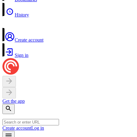
History
Create account
Sign in
Get the app
Create account
Log in