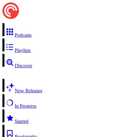
Podcasts
Playlists
Discover
New Releases
In Progress
Starred
Bookmarks