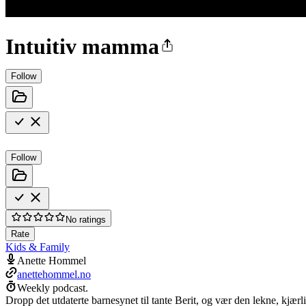
Intuitiv mamma
Follow
Follow
No ratings
Rate
Kids & Family
Anette Hommel
anettehommel.no
Weekly podcast.
Dropp det utdaterte barnesynet til tante Berit, og vær den lekne, kjær