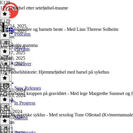
E129
129 Frifødsel etter setefødsel-traume
E129
·
E128
May 14, 2025
128 Kjønnsroller og barnets beste - Med Linn Therese Solheim
May 14, 2025
Podcasts
1h 36m
E128
·
127 Intuitiv mamma
Apr 17, 2025
Playlists
Apr 17, 2025
1h 8m
Apr 10, 2025
Apr 10, 2025
Discover
E126
19 mins
126 Fødselshistorie: Hjemmefødsel med barsel på sykehus
E126
·
E125
New Releases
Dec 13, 2024
125 Forbered kroppen på graviditet - Med lege Margrethe Sunnset og 
Dec 13, 2024
1h 17m
In Progress
E125
·
E124
Oct 9, 2024
124 Din magiske syklus - Med sexolog Tone Ollestad (Kvinnemanuale
Oct 9, 2024
Starred
1h 12m
E124
·
E123
Bookmarks
Sep 18, 2024