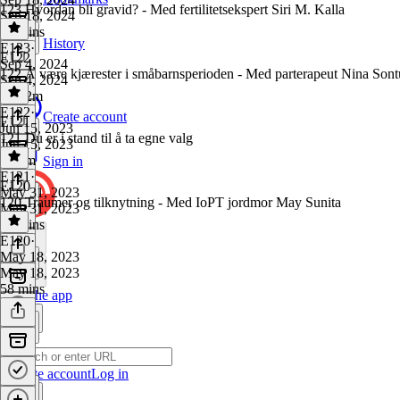
123 Hvordan bli gravid? - Med fertilitetsekspert Siri M. Kalla
Sep 18, 2024
56 mins
History
E123
·
E122
Sep 4, 2024
122 Å være kjærester i småbarnsperioden - Med parterapeut Nina Son
Sep 4, 2024
1h 12m
E122
·
Create account
E121
Jun 15, 2023
121 Du er i stand til å ta egne valg
Jun 15, 2023
1h 7m
Sign in
E121
·
E120
May 31, 2023
120 Traumer og tilknytning - Med IoPT jordmor May Sunita
May 31, 2023
13 mins
E120
·
May 18, 2023
May 18, 2023
58 mins
Get the app
Create account
Log in