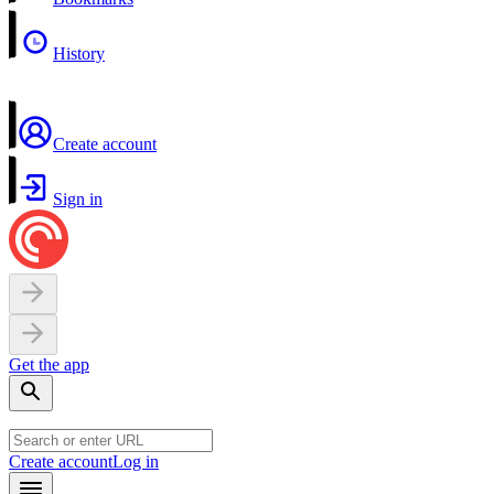
History
Create account
Sign in
Get the app
Create account
Log in