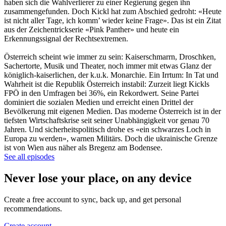
haben sich die Wahlverlierer zu einer Regierung gegen ihn
zusammengefunden. Doch Kickl hat zum Abschied gedroht: «Heute
ist nicht aller Tage, ich komm’ wieder keine Frage». Das ist ein Zitat
aus der Zeichentrickserie «Pink Panther» und heute ein
Erkennungssignal der Rechtsextremen.
Österreich scheint wie immer zu sein: Kaiserschmarrn, Droschken,
Sachertorte, Musik und Theater, noch immer mit etwas Glanz der
königlich-kaiserlichen, der k.u.k. Monarchie. Ein Irrtum: In Tat und
Wahrheit ist die Republik Österreich instabil: Zurzeit liegt Kickls
FPÖ in den Umfragen bei 36%, ein Rekordwert. Seine Partei
dominiert die sozialen Medien und erreicht einen Drittel der
Bevölkerung mit eigenen Medien. Das moderne Österreich ist in der
tiefsten Wirtschaftskrise seit seiner Unabhängigkeit vor genau 70
Jahren. Und sicherheitspolitisch drohe es «ein schwarzes Loch in
Europa zu werden», warnen Militärs. Doch die ukrainische Grenze
ist von Wien aus näher als Bregenz am Bodensee.
See all episodes
Never lose your place, on any device
Create a free account to sync, back up, and get personal
recommendations.
Create account