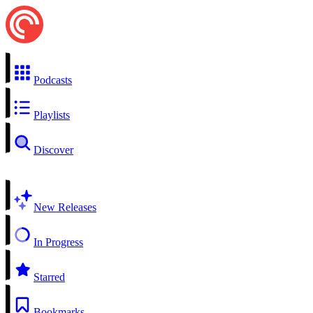
Podcasts
Playlists
Discover
New Releases
In Progress
Starred
Bookmarks