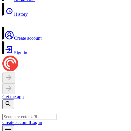
History
Create account
Sign in
Get the app
Create account
Log in