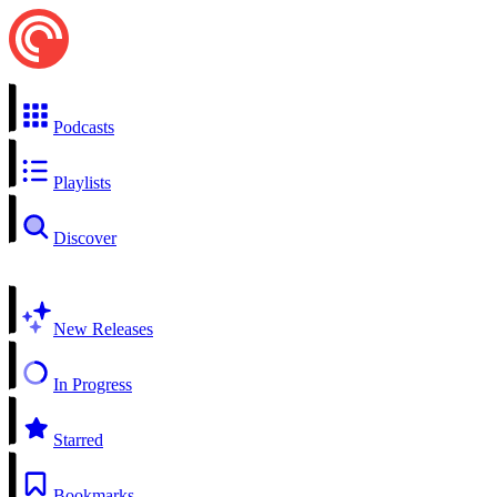
Podcasts
Playlists
Discover
New Releases
In Progress
Starred
Bookmarks