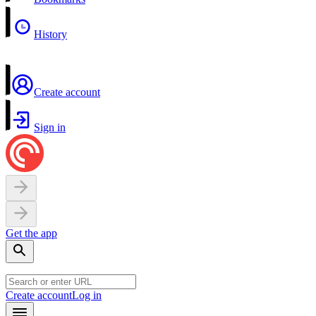
History
Create account
Sign in
Get the app
Create account
Log in