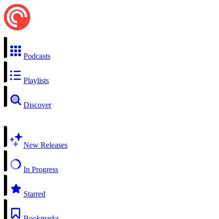
Podcasts
Playlists
Discover
New Releases
In Progress
Starred
Bookmarks