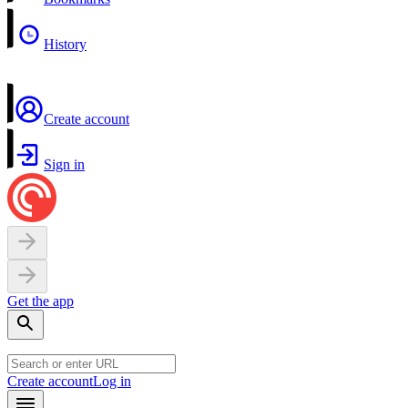
History
Create account
Sign in
Get the app
Create account
Log in