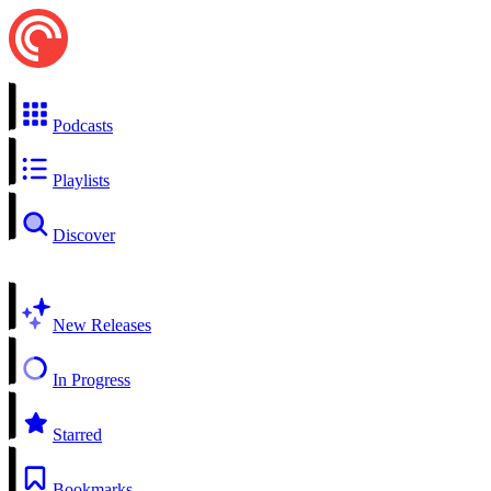
Podcasts
Playlists
Discover
New Releases
In Progress
Starred
Bookmarks