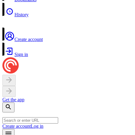
History
Create account
Sign in
Get the app
Create account
Log in