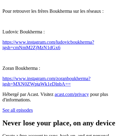
Pour retrouver les frères Boukherma sur les réseaux :
Ludovic Boukherma :
https://www.instagram.com/ludovicboukherma?
igsh=cmNmM2ZjMzN1dGx6
Zoran Boukherma :
https://www.instagram.com/zoranboukherma?
igsh=MXN0ZWptaWk1eDlnbA==
Hébergé par Acast. Visitez
acast.com/privacy
pour plus
d'informations.
See all episodes
Never lose your place, on any device
Create a free account to sync, back up, and get personal