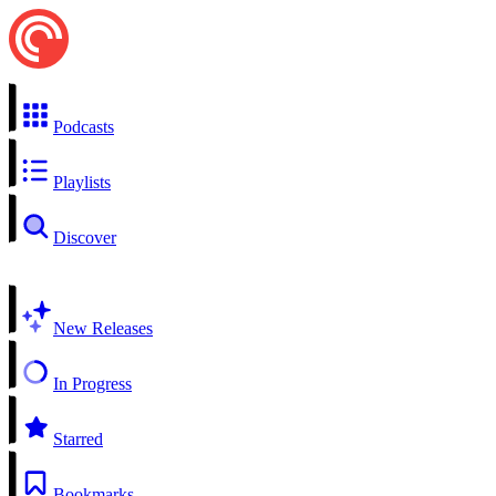
Podcasts
Playlists
Discover
New Releases
In Progress
Starred
Bookmarks