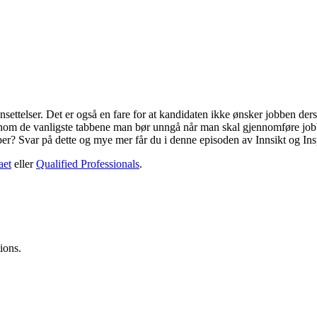
feilansettelser. Det er også en fare for at kandidaten ikke ønsker jobb
jennom de vanligste tabbene man bør unngå når man skal gjennomføre jobb
er? Svar på dette og mye mer får du i denne episoden av Innsikt og Ins
aet
eller
Qualified Professionals
.
ions.