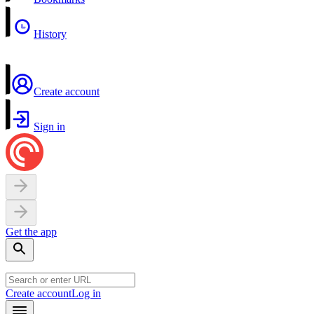
History
Create account
Sign in
Get the app
Create account
Log in