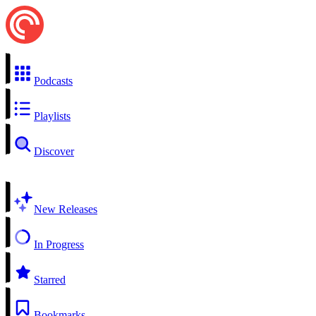
Podcasts
Playlists
Discover
New Releases
In Progress
Starred
Bookmarks