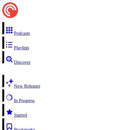
Podcasts
Playlists
Discover
New Releases
In Progress
Starred
Bookmarks