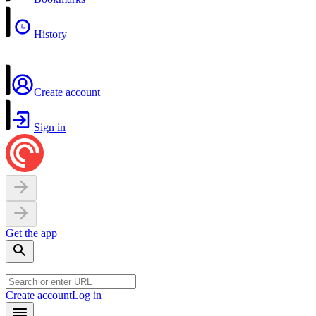
History
Create account
Sign in
Get the app
Create account
Log in