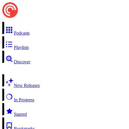
Podcasts
Playlists
Discover
New Releases
In Progress
Starred
Bookmarks