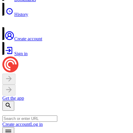
History
Create account
Sign in
Get the app
Create account
Log in