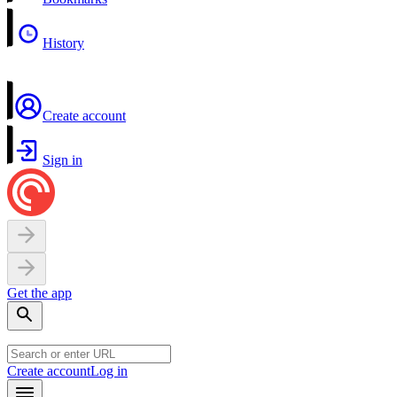
History
Create account
Sign in
Get the app
Create account
Log in