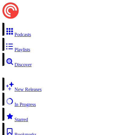
Podcasts
Playlists
Discover
New Releases
In Progress
Starred
Bookmarks