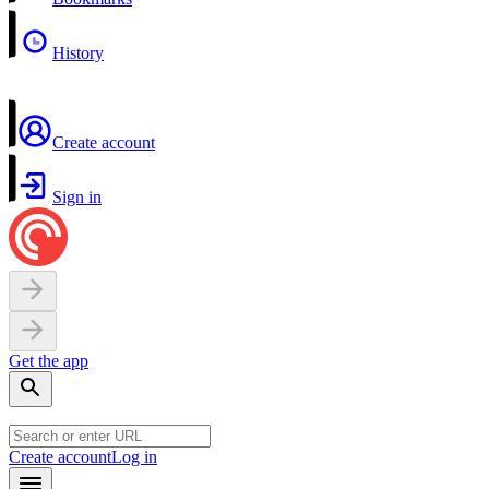
History
Create account
Sign in
Get the app
Create account
Log in