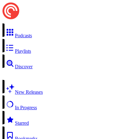
Podcasts
Playlists
Discover
New Releases
In Progress
Starred
Bookmarks