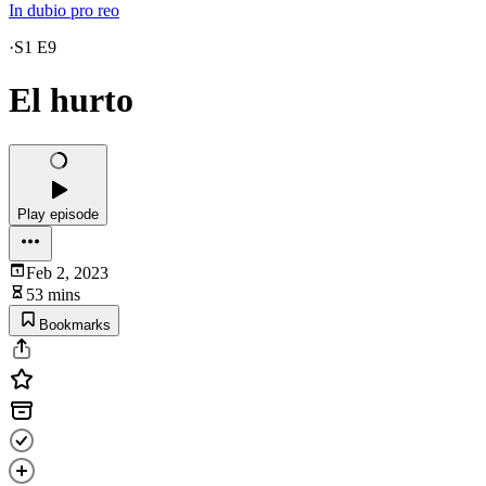
In dubio pro reo
·
S1 E9
El hurto
Play episode
Feb 2, 2023
53 mins
Bookmarks