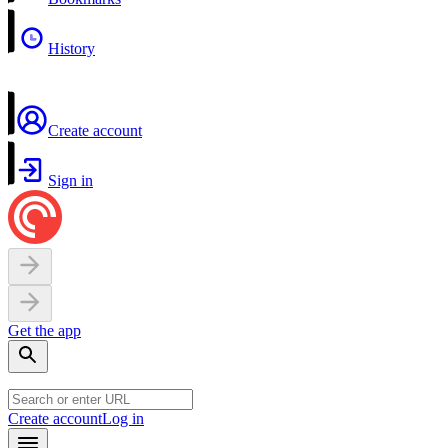
History
Create account
Sign in
Get the app
Create account
Log in