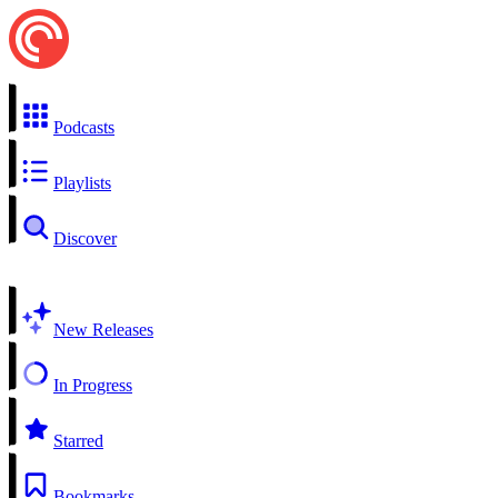
Podcasts
Playlists
Discover
New Releases
In Progress
Starred
Bookmarks