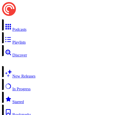
Podcasts
Playlists
Discover
New Releases
In Progress
Starred
Bookmarks