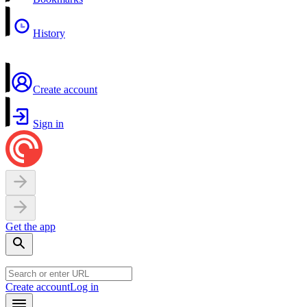
History
Create account
Sign in
Get the app
Create account
Log in