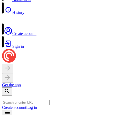
History
Create account
Sign in
Get the app
Create account
Log in