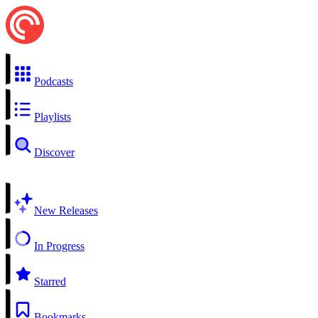
Podcasts
Playlists
Discover
New Releases
In Progress
Starred
Bookmarks