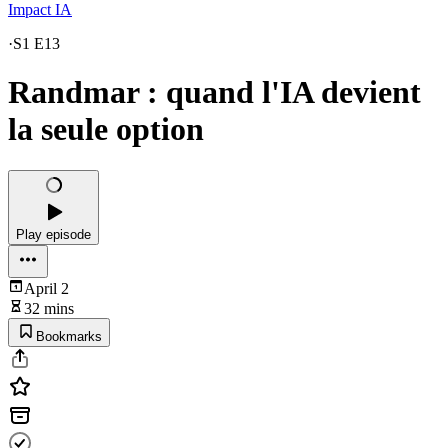
Impact IA
·
S1 E13
Randmar : quand l'IA devient
la seule option
Play episode
April 2
32 mins
Bookmarks