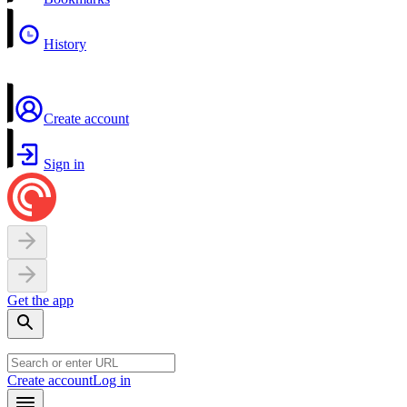
History
Create account
Sign in
Get the app
Create account
Log in