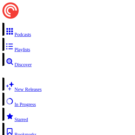
Podcasts
Playlists
Discover
New Releases
In Progress
Starred
Bookmarks