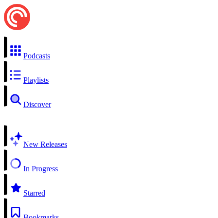
Podcasts
Playlists
Discover
New Releases
In Progress
Starred
Bookmarks