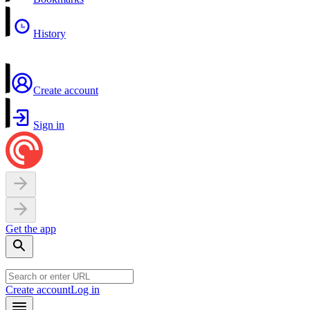
History
Create account
Sign in
Get the app
Create account
Log in