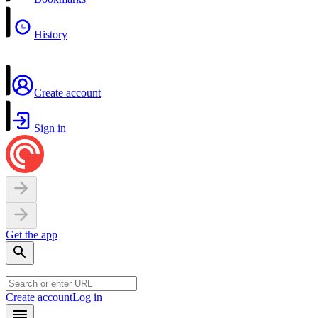
History
Create account
Sign in
Get the app
Create account
Log in