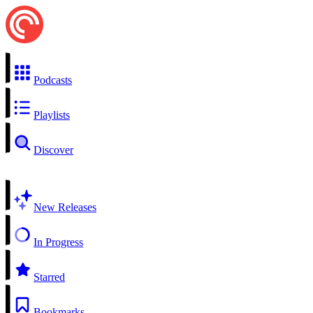
Podcasts
Playlists
Discover
New Releases
In Progress
Starred
Bookmarks