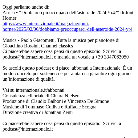
Oggi parliamo anche di:
Africa • "Dobbiamo preoccuparci dell’asteroide 2024 Yr4?" di Jonti
Horner
https://www.internazionale.it/magazine/jonti-
horner/2025/02/06/dobbiamo-preoccuparci-dell-asteroide-2024-yr4
Musica • Paolo Giacometti, Tutta la musica per pianoforte di
Gioachino Rossini, Channel classics
Ci piacerebbe sapere cosa pensi di questo episodio. Scrivici a
podcast@internazionale.it o manda un vocale a +39 3347063050
Se ascolti questo podcast e ti piace, abbonati a Internazionale. È un
modo concreto per sostenerci e per aiutarci a garantire ogni giorno
un’informazione di qualità.
Vai su internazionale.it/abbonati
Consulenza editoriale di Chiara Nielsen
Produzione di Claudio Balboni e Vincenzo De Simone
Musiche di Tommaso Colliva e Raffaele Scogna
Direzione creativa di Jonathan Zenti
Ci piacerebbe sapere cosa pensi di questo episodio. Scrivici a
podcast@internazionale.it