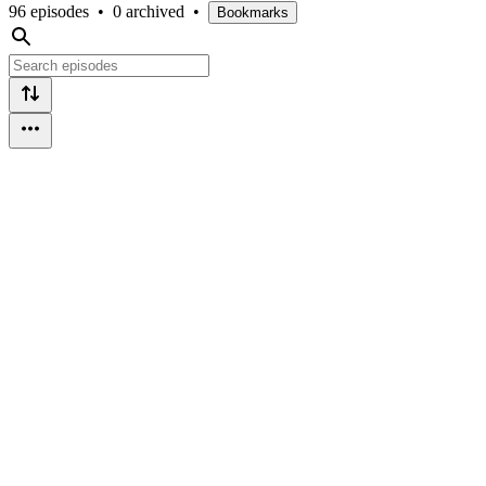
96 episodes
•
0 archived
•
Bookmarks