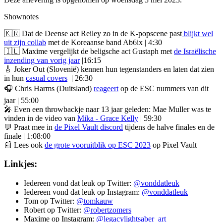
Shownotes
🇰🇷 Dat de Deense act Reiley zo in de K-popscene past
blijkt wel
uit zijn collab
met de Koreaanse band Ab6ix | 4:30
🇮🇱 Maxime vergelijkt de beligsche act Gustaph met
de Israëlische
inzending van vorig jaar
|16:15
🎸 Joker Out (Slovenië) kennen hun tegenstanders en laten dat zien
in hun
casual covers
| 26:30
🎧 Chris Harms (Duitsland)
reageert
op de ESC nummers van dit
jaar | 55:00
🎤 Even een throwbackje naar 13 jaar geleden: Mae Muller was te
vinden in de video van
Mika - Grace Kelly
| 59:30
💬 Praat mee in
de Pixel Vault discord
tijdens de halve finales en de
finale | 1:08:00
📰 Lees ook
de grote vooruitblik op ESC 2023
op Pixel Vault
Linkjes:
Iedereen vond dat leuk op Twitter:
@vonddatleuk
Iedereen vond dat leuk op Instagram:
@vonddatleuk
Tom op Twitter:
@tomkauw
Robert op Twitter:
@robertzomers
Maxime op Instagram:
@legacylightsaber_art