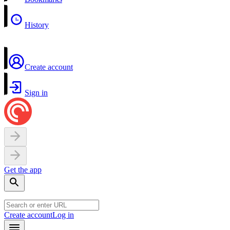
History
Create account
Sign in
Get the app
Create account
Log in