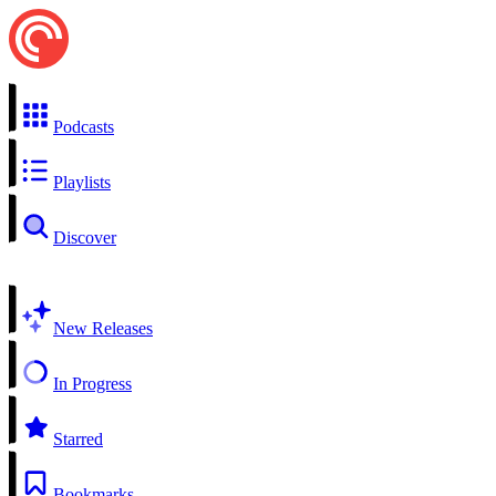
Podcasts
Playlists
Discover
New Releases
In Progress
Starred
Bookmarks