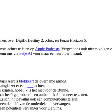
rs over DigiD, Destiny 2, Xbox en Forza Horizon 6.
sie achter te laten op
Apple Podcasts
. Vergeet ons ook niet te volgen
teun ons via
Petje Af
voor maar een euro per maand.
taris Aerdts
blokkeert
de overname alsnog.
Bungie zet er een
punt
achter.
ijgen, hopelijk is het niet voor de Bühne.
 heeft geprobeerd een authentiek Japen neer te zetten.
 Er schijnt toevallig ook een computerbeurs te zijn.
een de helft van de onderdelen te vervangen.
t een potentiële vervanger voor De Sims.