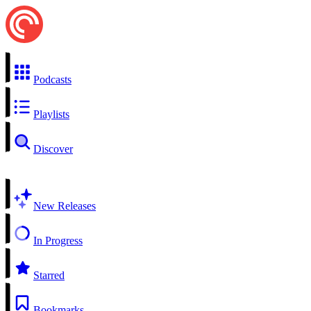
Podcasts
Playlists
Discover
New Releases
In Progress
Starred
Bookmarks