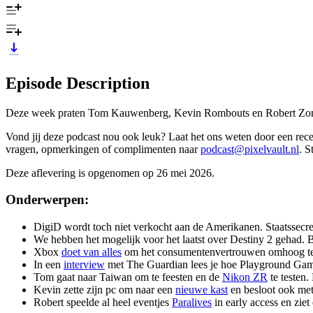
Episode Description
Deze week praten Tom Kauwenberg, Kevin Rombouts en Robert Zome
Vond jij deze podcast nou ook leuk? Laat het ons weten door een recen
vragen, opmerkingen of complimenten naar
podcast@pixelvault.nl
. S
Deze aflevering is opgenomen op 26 mei 2026.
Onderwerpen:
DigiD wordt toch niet verkocht aan de Amerikanen. Staatssecre
We hebben het mogelijk voor het laatst over Destiny 2 gehad. 
Xbox
doet van alles
om het consumentenvertrouwen omhoog te kr
In een
interview
met The Guardian lees je hoe Playground Games
Tom gaat naar Taiwan om te feesten en de
Nikon ZR
te testen.
Kevin zette zijn pc om naar een
nieuwe kast
en besloot ook met
Robert speelde al heel eventjes
Paralives
in early access en zie