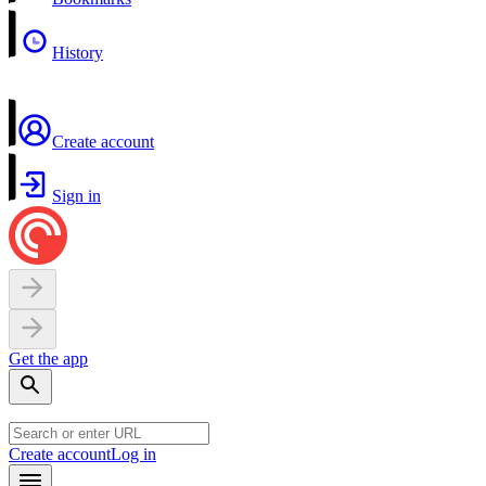
History
Create account
Sign in
Get the app
Create account
Log in