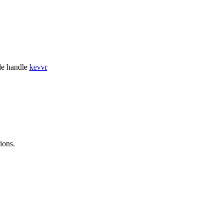
de handle
kevvr
ions.