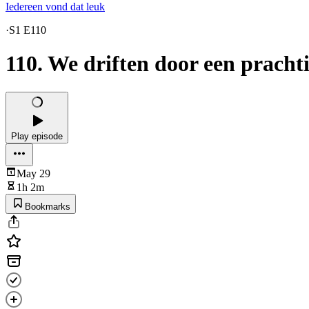
Iedereen vond dat leuk
·
S1 E110
110. We driften door een pracht
Play episode
May 29
1h 2m
Bookmarks