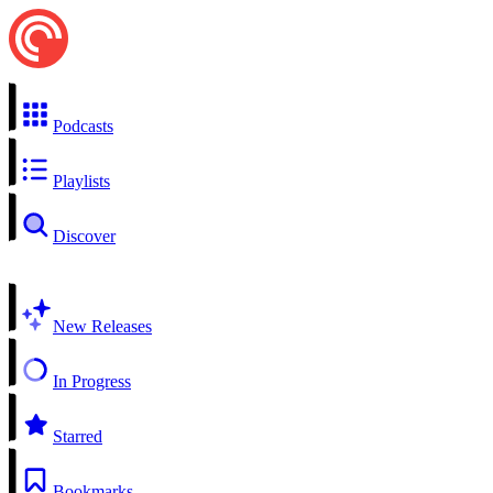
Podcasts
Playlists
Discover
New Releases
In Progress
Starred
Bookmarks