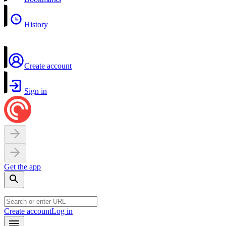
History
Create account
Sign in
Get the app
Create account
Log in