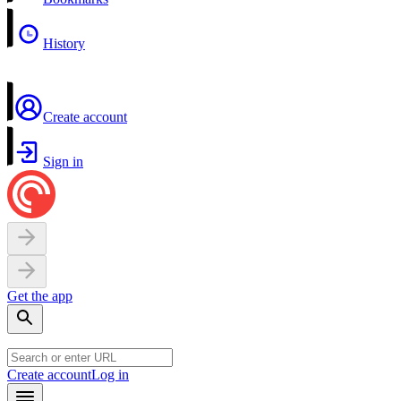
History
Create account
Sign in
Get the app
Create account
Log in