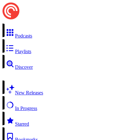
Podcasts
Playlists
Discover
New Releases
In Progress
Starred
Bookmarks