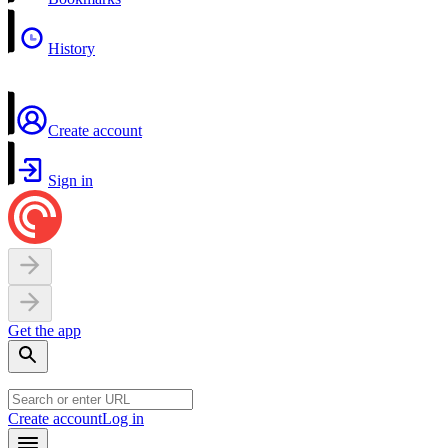
History
Create account
Sign in
Get the app
Create account
Log in