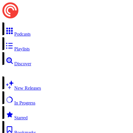
Podcasts
Playlists
Discover
New Releases
In Progress
Starred
Bookmarks