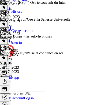
Episode 2 - (Hypn') Ose te souvenir du futur
May 8, 2023
25 mins
History
S2 E2
·
S2 E1
Apr 19, 2023
Episode 1 - Hypn'Ose et la Sagesse Universelle
Apr 19, 2023
20 mins
S2 E1
·
Create account
Bonus
Mar 28, 2023
Episode Bonus - les auto-hypnoses
Mar 28, 2023
37 mins
Sign in
Bonus
·
S1 E10
Feb 4, 2023
Episode 10 - Hypn'Ose et confiance en soi
Feb 4, 2023
50 mins
S1 E10
·
Jan 17, 2023
Jan 17, 2023
37 mins
Get the app
Create account
Log in